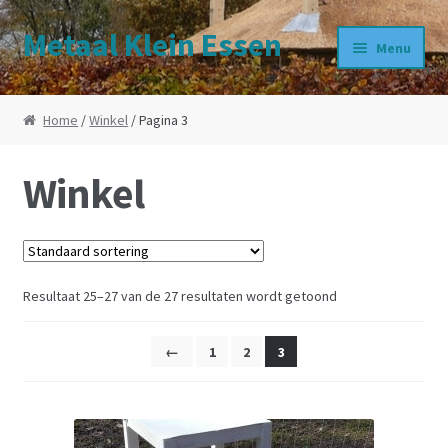
Metaal Klein Essen
Ga door naar navigatie
Ga direct naar de inhoud
Menu
Home
Home
/
Winkel
/ Pagina 3
Contact
Winkel
Bedrijfsprofiel
Werkzaamheden
Resultaat 25–27 van de 27 resultaten wordt getoond
Winkel
←
1
2
3
Winkelwagen
Afrekenen