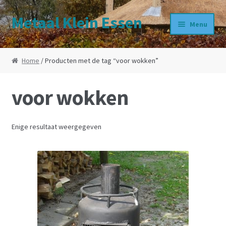
Metaal Klein Essen
Ga door naar navigatie
Ga direct naar de inhoud
Menu
Home
Home
/ Producten met de tag “voor wokken”
Contact
voor wokken
Bedrijfsprofiel
Enige resultaat weergegeven
Werkzaamheden
Winkel
Winkelwagen
Afrekenen